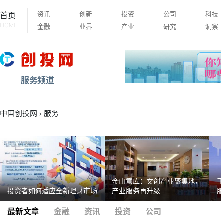
资讯
创新
投资
公司
科技
首页
HOME
金融
业界
产业
研究
洞察
服务频道
中国创投网
服务
>
金山意库：文创产业聚集地，
投资者如何适应全新理财市场
产业服务再升级
最新文章
金融
资讯
投资
公司