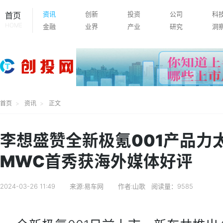
资讯
创新
投资
公司
科
首页
HOME
金融
业界
产业
研究
洞
首页
资讯
正文
李想盛赞全新极氪001产品力太
MWC首秀获海外媒体好评
2024-03-26 11:49
来源:易车网
作者:山歌
阅读量：9585