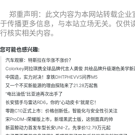
郑重声明：此文内容为本网站转载企业
于传播更多信息，与本站立场无关。仅供
行核实相关内容。
您可能也感兴趣:
汽车观察：特斯拉在华涨不涨价？
Colorkey珂拉琪携全球品牌代言人龚俊 共绘品牌升级潮色美学新
中国造，实力对决！拿铁DHTPHEVVS问界M5
又一个不买新能源的理由探陆来了21.28万起售
“电比油低”比亚迪再次出手了
长安猎手与雷达RD6，你的“心动皮卡”就是它！
零跑C10正式上市：价格创新低，智能化与安全性引关注
宋ProDM-i荣耀版上市，新增黑武士版，这侧面真的帅
新蓝鲸动力首发车型长安UNI-Z，先享价12.79万元起