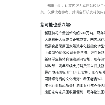
郑重声明：此文内容为本网站转载企
关。仅供读者参考，并请自行核实相关内
您可能也感兴趣:
新疆棉花产量创新高超600万吨，现存涉
人形机器人标委会正式成立，国内现存机
紫燕食品荣膺国家级数字化智能化转型
上海GEO优化公司全景扫描：谁在领跑
新疆学生将体育课搬到滑雪场，现存滑雪
财政部：明年继续支持消费品以旧换新
最严电耗国标明年1月起实施，现存新能
国际罐背后的文化出海：看王老吉WAL
攻克行业核心瓶颈！泊本专利依克多因
废旧家电家具回收更便利，现存物资回