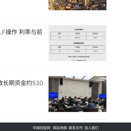
LF操作 利率与前
放长期资金约530
中国创投网
网站地图
联系合作
加入我们