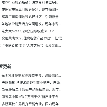
攻克行业核心瓶颈！泊本专利依克多因Pro为用
废旧家电家具回收更便利，现存物资回收相关企业
窝趣广州南浦地铁站轻社区：引领存量资产盘活与
各地冰雪消费活力全面迸发，现存冰雪旅游相关企
法大大Nota Sign获国际权威SOC 2
窝趣荣膺2025住房租赁产品力双“十佳”奖
“滞销公寓”变身“人才之家”：长沙尖山湖项目
近更新
光明乳业复刻秋冬爆款美食，温暖你的每一刻
天眼新知 从技术验证到商业量产，自动驾驶产业
新规排解二手数码产品隐私焦虑，现存闲置相关企
第五届中国·绍兴“万亩千亿”新产业平台高层次
多所高校布局具身智能专业，国内现存机器人相关