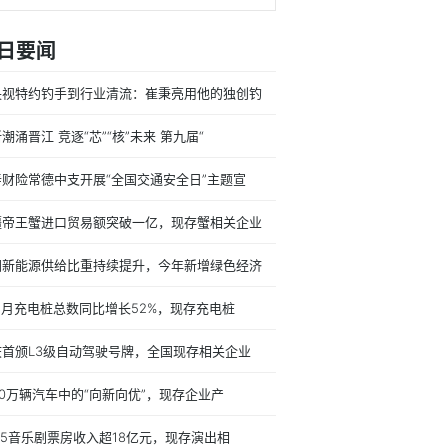
日要闻
央视特约钓手到行业清流：崔秉亮用他的独创钓
潮涌晋江 竞逐“芯”“核”未来 第九届“
寿财险常德中支开展“全国交通安全日”主题宣
疆帝王蟹进口贸易额突破一亿，现存蟹相关企业
国新能源供给比重持续提升，今年新增绿色经济
1月充电桩总数同比增长52%，现存充电桩
庆首颁L3级自动驾驶号牌，全国现存相关企业
00万辆汽车中的“向新向优”，现存企业产
25音乐剧票房收入超18亿元，现存演出相