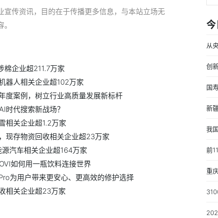
业宣传资讯，目的在于传播更多信息，与本站立场无
今
容。
从
创新
棉企业超211.7万家
器人相关企业超102万家
国
年度案例，树立行业高质量发展新标杆
新
AI时代搜索新战场？
相关企业超1.2万家
我
，现存物资回收相关企业超23万家
源汽车相关企业超164万家
前1
OVI如何用一瓶饮料连接世界
重
Pro为用户带来更安心、更高效的修护选择
收相关企业超23万家
31
20