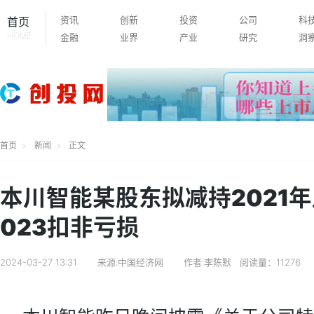
资讯
创新
投资
公司
科
首页
HOME
金融
业界
产业
研究
洞
首页
新闻
正文
本川智能某股东拟减持2021
023扣非亏损
2024-03-27 13:31
来源:中国经济网
作者:李陈默
阅读量：11276