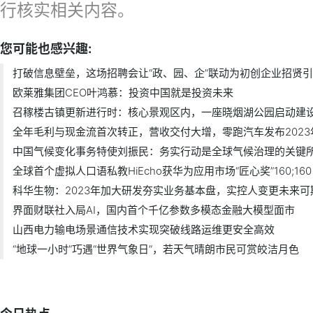
行核实相关内容。
您可能也感兴趣:
打破信息壁垒，这场招聘会让“政、园、企”联动为初创企业招贤
欧莱雅集团CEO叶鸿慕：投资中国就是投资未来
召稼楼古镇更新进行时：核心景观区内，一座晓烟湖公园启动建
全年毛利与现金流首次转正，营收交付大增，零跑汽车发布2023
中国气候变化事务特使刘振民：务实行动是全球气候治理的关键
全球首个虚拟人口语私教HiEcho获华为应用市场“匠心奖”160;160
科华生物：2023年加大研发夯实业务基本盘，实控人变更未来可
界面财联社入局AI，国内首个千亿参数多模态金融大模型面市
山西电力输电场景通信技术实现突破线路运维更安全高效
“地球一小时”巧遇“世界气象日”，若天气晴朗市民可赏皎洁月色