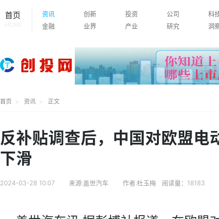
资讯
创新
投资
公司
科
首页
HOME
金融
业界
产业
研究
洞
首页
资讯
正文
反补贴调查后，中国对欧盟电
下滑
2024-03-28 10:07
来源:盖世汽车
作者:杜玉梅
阅读量：18183