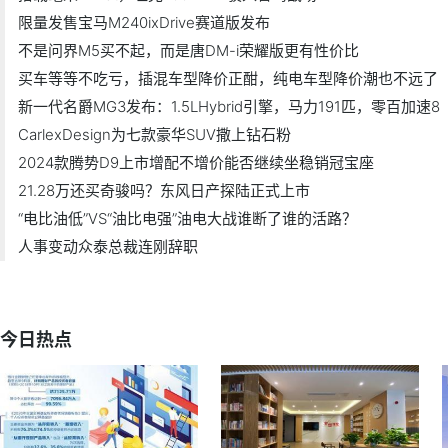
限量发售宝马M240ixDrive赛道版发布
不是问界M5买不起，而是唐DM-i荣耀版更有性价比
买车等等不吃亏，插混车型降价正酣，纯电车型降价潮也不远了
新一代名爵MG3发布：1.5LHybrid引擎，马力191匹，零百加速8
CarlexDesign为七款豪华SUV撒上钻石粉
2024款腾势D9上市增配不增价能否继续坐稳销冠宝座
21.28万还买奇骏吗？东风日产探陆正式上市
“电比油低”VS“油比电强”油电大战谁断了谁的活路？
人事变动众泰总裁连刚辞职
今日热点