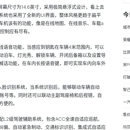
体屏幕尺寸为14.6英寸，采用极简悬浮式设计，看上去
今
系统也采用了全新的UI界面，整体风格更趋于扁平
车机该有的功能，像是在线地图、在线音乐、车载a
城市
音控制应有尽有。
荣耀
线语音功能，当感应到钥匙在车辆4米范围内，可以
比
动泊车、灯光秀、解锁车辆、开闭后备箱以及设置导
喊话功能，在车内长按语音键，即可实现车内向车外
宋P
打
.0人脸识别系统，当系统识别后，能够联动车辆自动
智
录账号等。同时还可以联动主副驾座椅和后视镜，自
一汽
方便的。
售价
配L2级驾驶辅助系统，包含ACC全速自适应巡航、
纠偏、自动紧急制动、交通标识识别、集成式自适应
玛