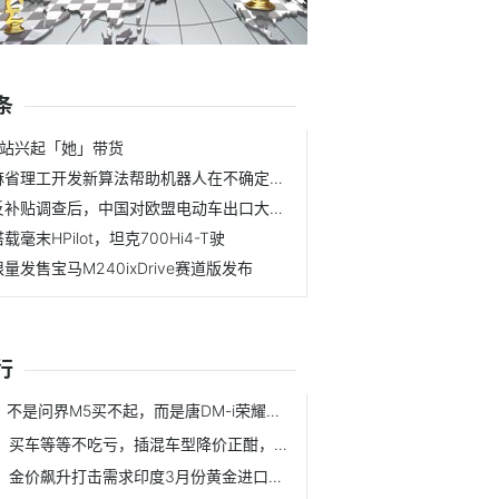
条
B站兴起「她」带货
麻省理工开发新算法帮助机器人在不确定的环境中
反补贴调查后，中国对欧盟电动车出口大幅下滑
载毫末HPilot，坦克700Hi4-T驶
限量发售宝马M240ixDrive赛道版发布
行
不是问界M5买不起，而是唐DM-i荣耀版更有
买车等等不吃亏，插混车型降价正酣，纯电车型降
金价飙升打击需求印度3月份黄金进口量将暴跌9