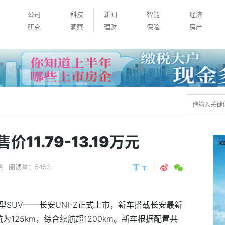
公司
科技
新闻
智能
经济
研究
洞察
理财
保险
房产
价11.79-13.19万元
晓
阅读量：5453
型SUV——长安UNI-Z正式上市，新车搭载长安最新
为125km，综合续航超1200km。新车根据配置共