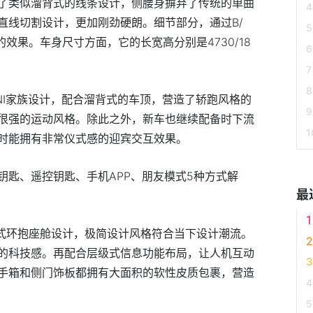
了类似溜背式的线条设计，侧腰身摒弃了传统的单曲
直线切割设计，更加刚劲硬朗。细节部分，通过B/
效果。车身尺寸方面，它的长宽高分别是4730/18
NI家族设计，配合溜背式的车顶，营造了轿跑风格的
很强的运动风格。除此之外，新车也继续配备时下流
时能拥有非常仪式感的迎宾交互效果。
钥匙、遥控钥匙、手机APP、朋友模式5种方式解
最
体式环抱座舱设计，极简设计风格符合当下设计潮流。
的科技感。再配合层级式信息功能布局，让人机互动
手箱和侧门饰板都拥有大面积的软性皮质包裹，营造