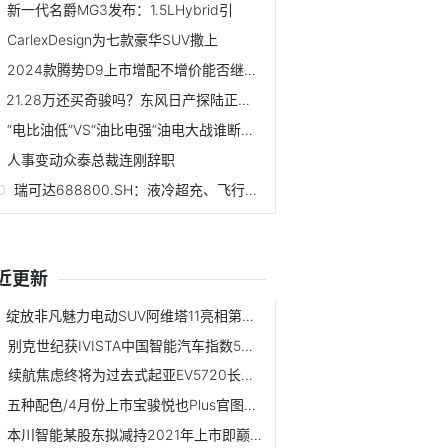
新一代名爵MG3发布：1.5LHybrid引
CarlexDesign为七款豪华SUV撒上
2024款腾势D9上市增配不增价能否继续坐稳
21.28万还买奇骏吗？东风日产探陆正式上市
“电比油低”VS“油比电强”油电大战谁断了谁
人事变动众泰总裁连刚辞职
瑞可达688800.SH：液冷超充、飞行汽车
近更新
绽放非凡魅力电动SUV阿维塔11亮相第45届
别克世纪获IVISTA中国智能汽车指数5星成
续航焦虑终将为过去式起亚EV5720长续航版
五种配色/4月份上市宝骏悦也Plus官图发布
本川智能某股东拟减持2021年上市即巅峰20