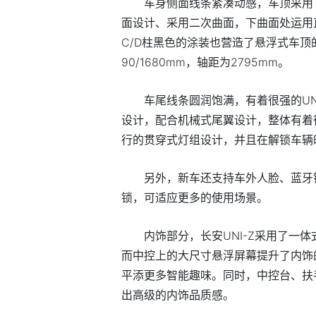
车身侧面线条紧凑动感，车顶采用
面设计、采用二次曲面，下曲面处运用
C/D柱黑色的涂装也营造了悬浮式车顶的
90/1680mm，轴距为2795mm。
车尾线条圆润饱满，有着很强的U
设计，配合机械式尾翼设计，整体有着
行的贯穿式灯组设计，并且在解锁车辆
另外，新车还支持车外人脸、蓝牙
锁，可适应更多的使用场景。
内饰部分，长安UNI-Z采用了一
而中控上的大尺寸悬浮屏幕提升了内饰
平添更多智能趣味。同时，中控台、扶
出高级的内饰品质感。