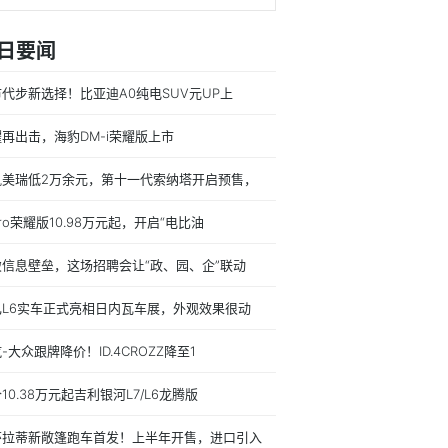
日要闻
代步新选择！比亚迪A0纯电SUV元UP上
再出击，海豹DM-i荣耀版上市
凯美瑞低2万余元，第十一代索纳塔开启预售，
ro荣耀版10.98万元起，开启“电比油
破信息壁垒，这场招聘会让“政、园、企”联动
己L6实车正式亮相日内瓦车展，外观效果很动
-大众跟牌降价！ID.4CROZZ降至1
10.38万元起吉利银河L7/L6龙腾版
莎拉蒂新敞篷跑车首发！上半年开售，进口引入