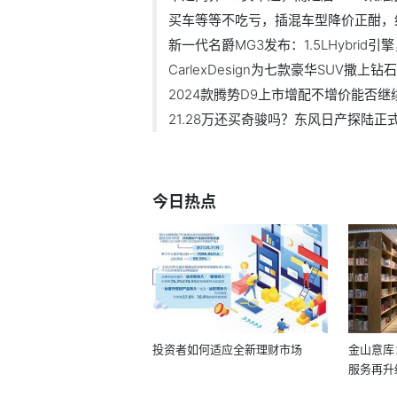
买车等等不吃亏，插混车型降价正酣，
新一代名爵MG3发布：1.5LHybrid引
CarlexDesign为七款豪华SUV撒上钻
2024款腾势D9上市增配不增价能否
21.28万还买奇骏吗？东风日产探陆正
今日热点
投资者如何适应全新理财市场
金山意库
服务再升