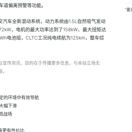
车道偏离预警等功能。
“雷
安汽车全新混动系统，动力系统由1.5L自然吸气发动
2kW，电机的最大功率达到了158kW、最大扭矩达
kWh电池组，CLTC工况纯电续航为125km，整车综
业宣传资讯，目的在于传播更多信息，与本站立场无
容。
定的环境中有效导航
大幅下滑
智驾战场
耀版更有性价比