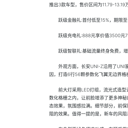
推出3款车型，售价区间为11.79-13.1
跃级金融礼:首付低至15%，期限至
跃级充电礼:888元享价值3500
跃级智联礼:基础流量终身免费，增
外观方面，长安UNI-Z沿用了UN
因，打造6行56颗参数化飞翼无边界
前大灯采用LED灯组，流光式造
数化格栅之内，让前脸增添了更多神秘
态效果，氛围感拉满。细节部分，前保
阻的效果。值得一提的是，新车的风阻系数