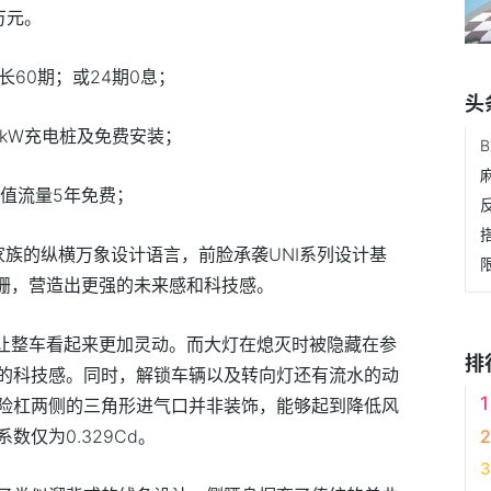
9万元。
长60期；或24期0息；
头
元7kW充电桩及免费安装；
值流量5年免费；
搭
I家族的纵横万象设计语言，前脸承袭UNI系列设计基
格栅，营造出更强的未来感和科技感。
型让整车看起来更加灵动。而大灯在熄灭时被隐藏在参
排
的科技感。同时，解锁车辆以及转向灯还有流水的动
险杠两侧的三角形进气口并非装饰，能够起到降低风
仅为0.329Cd。