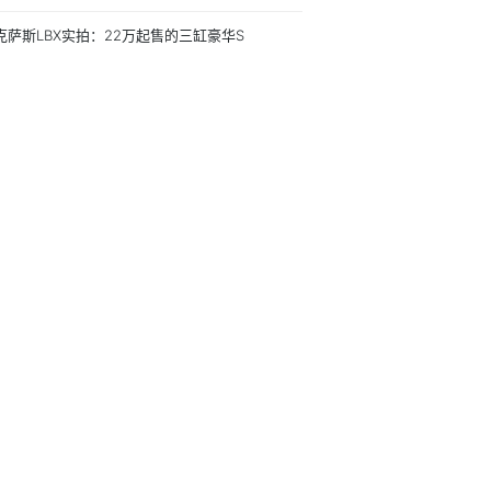
克萨斯LBX实拍：22万起售的三缸豪华S