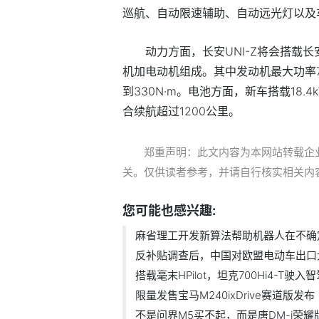
巡航、自动限速辅助、自动远光灯以及
动力方面，长安UNI-Z将会搭载长
机加电动机组成。其中发动机最大功率7
到330N·m。电池方面，新车搭载18.4
合续航超过1200公里。
郑重声明：此文内容为本网站转载企
关。仅供读者参考，并请自行核实相关内
您可能也感兴趣:
麻省理工开发新算法帮助机器人在不确
反补贴调查后，中国对欧盟电动车出口
搭载毫末HPilot，坦克700Hi4-T驶入
限量发售宝马M240ixDrive赛道版发布
不是问界M5买不起，而是唐DM-i荣