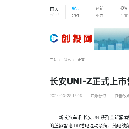
资讯
创新
投资
首页
HOME
金融
业界
产业
首页
资讯
正文
长安UNI-Z正式上市售
2024-03-28 13:06
来源:新浪
作者:牧
新浪汽车讯 长安UNI系列全新紧凑
的蓝鲸智电iDD插电混动系统，纯电续航