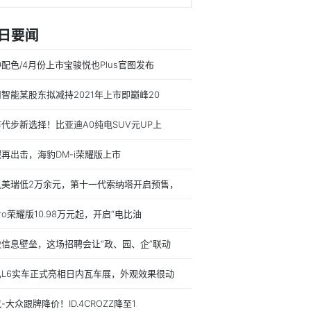
日要闻
配色/4月份上市宝骏悦也Plus官图发布
智能某股东拟减持2021年上市即巅峰20
代步新选择！比亚迪A0纯电SUV元UP上
再出击，海豹DM-i荣耀版上市
凯美瑞低2万余元，第十一代索纳塔开启预售，
ro荣耀版10.98万元起，开启“电比油
破信息壁垒，这场招聘会让“政、园、企”联动
己L6实车正式亮相日内瓦车展，外观效果很动
-大众跟牌降价！ID.4CROZZ降至1