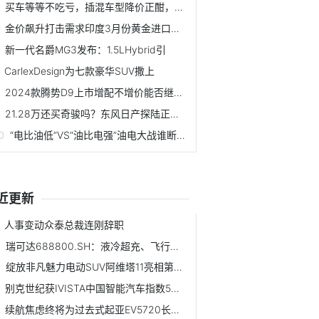
买车等等不吃亏，插混车型降价正酣，纯电车型降
金价飙升打击需求印度3月份黄金进口量将暴跌9
新一代名爵MG3发布：1.5LHybrid引
CarlexDesign为七款豪华SUV撒上
2024款腾势D9上市增配不增价能否继续坐稳
21.28万还买奇骏吗？东风日产探陆正式上市
“电比油低”VS“油比电强”油电大战谁断了谁
近更新
人事变动众泰总裁连刚辞职
瑞可达688800.SH：液冷超充、飞行汽车
绽放非凡魅力电动SUV阿维塔11亮相第45届
别克世纪获IVISTA中国智能汽车指数5星成
续航焦虑终将为过去式起亚EV5720长续航版