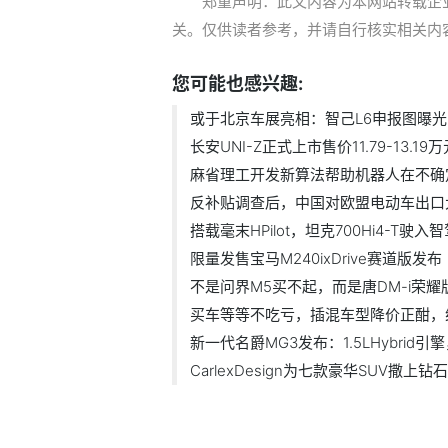
郑重声明：此文内容为本网站转载企
关。仅供读者参考，并请自行核实相关内
您可能也感兴趣:
或于北京车展亮相：智己L6申报图曝光
长安UNI-Z正式上市售价11.79-13.19万
麻省理工开发新算法帮助机器人在不确
反补贴调查后，中国对欧盟电动车出口
搭载毫末HPilot，坦克700Hi4-T驶入
限量发售宝马M240ixDrive赛道版发布
不是问界M5买不起，而是唐DM-i荣
买车等等不吃亏，插混车型降价正酣，
新一代名爵MG3发布：1.5LHybrid引
CarlexDesign为七款豪华SUV撒上钻