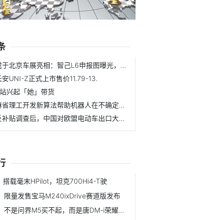
条
或于北京车展亮相：智己L6申报图曝光，续航将
安UNI-Z正式上市售价11.79-13.
B站兴起「她」带货
麻省理工开发新算法帮助机器人在不确定的环境中
反补贴调查后，中国对欧盟电动车出口大幅下滑
行
搭载毫末HPilot，坦克700Hi4-T驶
限量发售宝马M240ixDrive赛道版发布
不是问界M5买不起，而是唐DM-i荣耀版更有