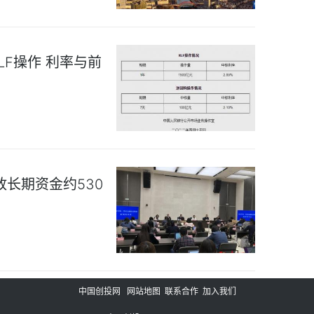
LF操作 利率与前
放长期资金约530
中国创投网
网站地图
联系合作
加入我们