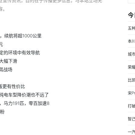
业宣传资讯，目的在于传播更多信息，与本站立场无
容。
今
五种
，续航将超1000公里
本川
元
定的环境中有效导航
城市
大幅下滑
荣耀
智驾战场
比
耀版更有性价比
宋P
纯电车型降价潮也不远了
擎，马力191匹，零百加速8
打
石粉
智
一汽