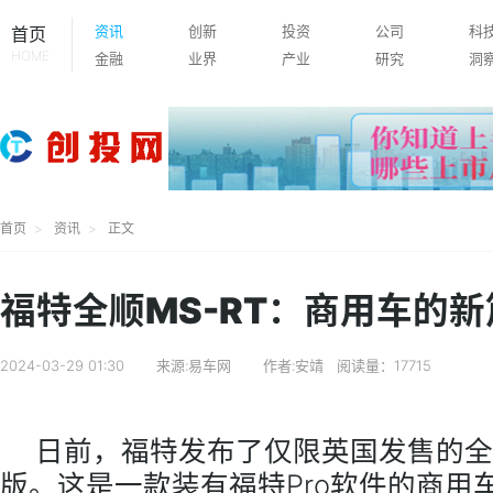
资讯
创新
投资
公司
科
首页
HOME
金融
业界
产业
研究
洞
首页
资讯
正文
福特全顺MS-RT：商用车的新
2024-03-29 01:30
来源:易车网
作者:安靖
阅读量：17715
日前，福特发布了仅限英国发售的全顺
版。这是一款装有福特Pro软件的商用