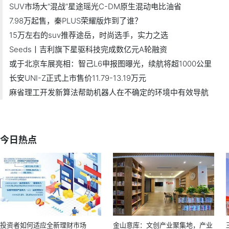
SUV市场大“混战”星途瑶光C-DM原生混动电比油省
7.98万起售，秦PLUS荣耀版炸到了谁？
15万左右的suv推荐途岳，时尚选手，实力之选
Seeds丨吉利旗下星驱科技完成数亿元A轮融资
或于北京车展亮相：智己L6申报图曝光，续航将超1000公里
长安UNI-Z正式上市售价11.79-13.19万元
麻省理工开发新算法帮助机器人在不确定的环境中有效导航
今日热点
投资者如何适应全新理财市场
金山意库：文创产业聚集地，产业